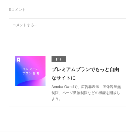
0
コメント
PR
プレミアムプランでもっと自由
なサイトに
Ameba Owndで、広告非表示、画像容量無
制限、ページ数無制限などの機能を開放し
よう。